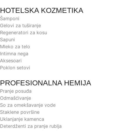
HOTELSKA KOZMETIKA
Šamponi
Gelovi za tuširanje
Regeneratori za kosu
Sapuni
Mleko za telo
Intimna nega
Aksesoari
Poklon setovi
PROFESIONALNA HEMIJA
Pranje posuđa
Odmašćivanje
So za omekšavanje vode
Staklene površine
Uklanjanje kamenca
Deterdženti za pranje rublja