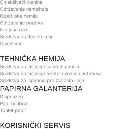
Omekšivači tkanina
Održavanje nameštaja
Kupatilska hemija
Održavanje podova
Higijena ruku
Sredstva za dezinfekciju
Osveživači
TEHNIČKA HEMIJA
Sredstva za čišćenje solarnih panela
Sredstva za čišćenje teretnih vozila i autobusa
Sredstva za ispiranje proizvodnih linija
PAPIRNA GALANTERIJA
Dispenzeri
Papirni ubrusi
Toalet papir
KORISNIČKI SERVIS