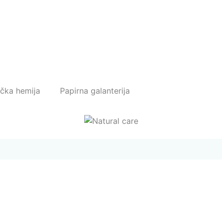
ička hemija
Papirna galanterija