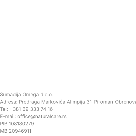
Šumadija Omega d.o.o.
Adresa: Predraga Markovića Alimpija 31, Piroman-Obrenov
Tel: +381 69 333 74 16
E-mail: office@naturalcare.rs
PIB 108180279
MB 20946911