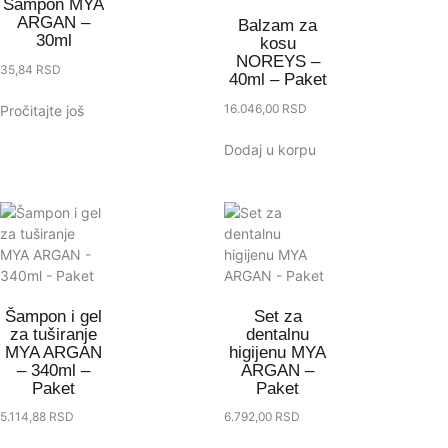
Šampon MYA
ARGAN –
Balzam za
30ml
kosu
NOREYS –
35,84
RSD
40ml – Paket
16.046,00
RSD
Pročitajte još
Dodaj u korpu
Šampon i gel
Set za
za tuširanje
dentalnu
MYA ARGAN
higijenu MYA
– 340ml –
ARGAN –
Paket
Paket
5.114,88
RSD
6.792,00
RSD