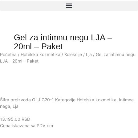
Gel za intimnu negu LJA –
20ml – Paket
Početna
/
Hotelska kozmetika
/
Kolekcije
/
Lja
/ Gel za intimnu negu
LJA – 20ml – Paket
Šifra proizvoda
OLJIG20-1
Kategorije
Hotelska kozmetika
,
Intimna
nega
,
Lja
13.195,00
RSD
Cena iskazana sa PDV-om