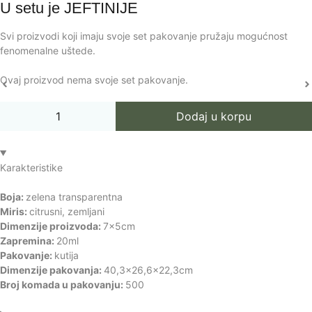
U setu je
JEFTINIJE
Svi proizvodi koji imaju svoje set pakovanje pružaju mogućnost
fenomenalne uštede.
Ovaj proizvod nema svoje set pakovanje.
Dodaj u korpu
Karakteristike
Boja:
zelena transparentna
Miris:
citrusni, zemljani
Dimenzije proizvoda:
7x5cm
Zapremina:
20ml
Pakovanje:
kutija
Dimenzije pakovanja:
40,3x26,6x22,3cm
Broj komada u pakovanju:
500