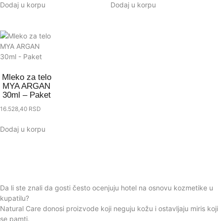
Dodaj u korpu
Dodaj u korpu
Mleko za telo
MYA ARGAN
30ml – Paket
16.528,40
RSD
Dodaj u korpu
Da li ste znali da gosti često ocenjuju hotel na osnovu kozmetike u
kupatilu?
Natural Care donosi proizvode koji neguju kožu i ostavljaju miris koji
se pamti.