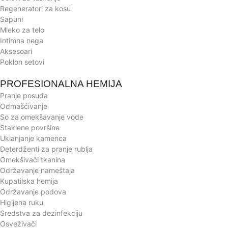
Regeneratori za kosu
Sapuni
Mleko za telo
Intimna nega
Aksesoari
Poklon setovi
PROFESIONALNA HEMIJA
Pranje posuđa
Odmašćivanje
So za omekšavanje vode
Staklene površine
Uklanjanje kamenca
Deterdženti za pranje rublja
Omekšivači tkanina
Održavanje nameštaja
Kupatilska hemija
Održavanje podova
Higijena ruku
Sredstva za dezinfekciju
Osveživači