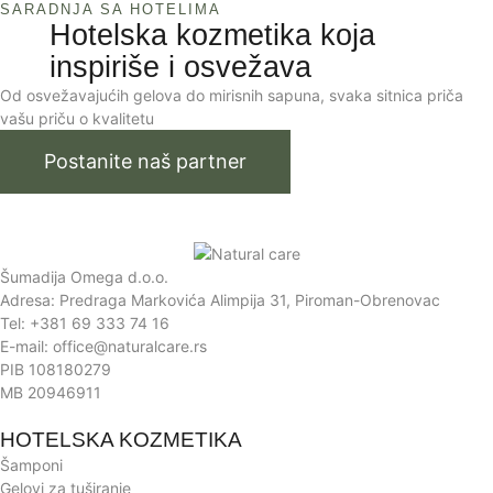
SARADNJA SA HOTELIMA
Hotelska kozmetika koja
inspiriše i osvežava
Od osvežavajućih gelova do mirisnih sapuna, svaka sitnica priča
vašu priču o kvalitetu
Postanite naš partner
Šumadija Omega d.o.o.
Adresa: Predraga Markovića Alimpija 31, Piroman-Obrenovac
Tel: +381 69 333 74 16
E-mail: office@naturalcare.rs
PIB 108180279
MB 20946911
HOTELSKA KOZMETIKA
Šamponi
Gelovi za tuširanje