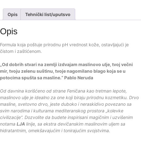
Opis
Tehnički list/uputsvo
Opis
Formula koja poštuje prirodnu pH vrednost kože, ostavljajući je
čistom i zaštićenom.
„Od dobrih stvari na zemlji izdvajam maslinovo ulje, tvoj večni
mir, tvoju zelenu suštinu, tvoje nagomilano blago koja se u
potocima spušta sa masline.“ Pablo Neruda
Od davnina korišćeno od strane Feničana kao tretman lepote,
maslinovo ulje je idealno za one koji biraju prirodnu kozmetiku. Drvo
masline, svetovno drvo, jeste duboko i neraskidivo povezano sa
svim narodima i kulturama mediteranskog prostora „kolevke
civilizacije“.
Dozvolite da budete inspirisani magičnim i uzvišenim
notama
LJA
linije, sa ekstra devičanskim maslinovim uljem sa
hidratantnim, omekšavajućim i tonirajućim svojstvima.