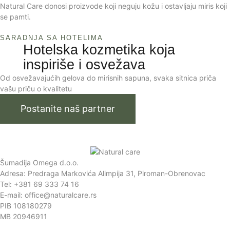
Natural Care donosi proizvode koji neguju kožu i ostavljaju miris koji
se pamti.
SARADNJA SA HOTELIMA
Hotelska kozmetika koja
inspiriše i osvežava
Od osvežavajućih gelova do mirisnih sapuna, svaka sitnica priča
vašu priču o kvalitetu
Postanite naš partner
Šumadija Omega d.o.o.
Adresa: Predraga Markovića Alimpija 31, Piroman-Obrenovac
Tel: +381 69 333 74 16
E-mail: office@naturalcare.rs
PIB 108180279
MB 20946911