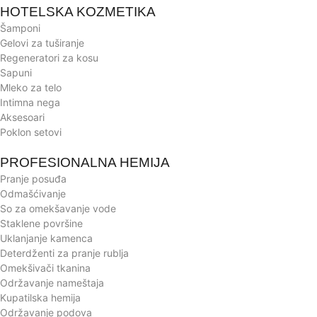
HOTELSKA KOZMETIKA
Šamponi
Gelovi za tuširanje
Regeneratori za kosu
Sapuni
Mleko za telo
Intimna nega
Aksesoari
Poklon setovi
PROFESIONALNA HEMIJA
Pranje posuđa
Odmašćivanje
So za omekšavanje vode
Staklene površine
Uklanjanje kamenca
Deterdženti za pranje rublja
Omekšivači tkanina
Održavanje nameštaja
Kupatilska hemija
Održavanje podova