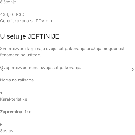
čišćenje
434,40
RSD
Cena iskazana sa PDV-om
U setu je
JEFTINIJE
Svi proizvodi koji imaju svoje set pakovanje pružaju mogućnost
fenomenalne uštede.
Ovaj proizvod nema svoje set pakovanje.
Nema na zalihama
Karakteristike
Zapremina:
1kg
Sastav