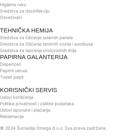
Higijena ruku
Sredstva za dezinfekciju
Osveživači
TEHNIČKA HEMIJA
Sredstva za čišćenje solarnih panela
Sredstva za čišćenje teretnih vozila i autobusa
Sredstva za ispiranje proizvodnih linija
PAPIRNA GALANTERIJA
Dispenzeri
Papirni ubrusi
Toalet papir
KORISNIČKI SERVIS
Uslovi korišćenja
Politika privatnosti i zaštite podataka
Uslovi isporuke i plaćanja
Reklamacije
© 2024 Šumadija Omega d.o.o. Sva prava zadržana.