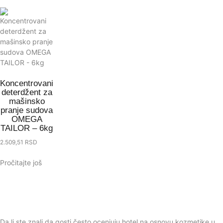
Koncentrovani
deterdžent za
mašinsko
pranje sudova
OMEGA
TAILOR – 6kg
2.509,51
RSD
Pročitajte još
Da li ste znali da gosti često ocenjuju hotel na osnovu kozmetike u