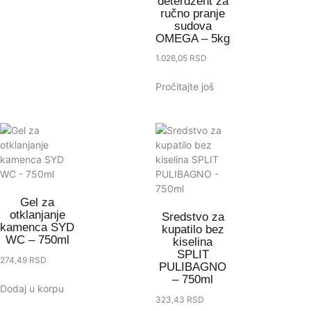
deterdžent za
ručno pranje
sudova
OMEGA – 5kg
1.026,05
RSD
Pročitajte još
Gel za
otklanjanje
Sredstvo za
kamenca SYD
kupatilo bez
WC – 750ml
kiselina
SPLIT
274,49
RSD
PULIBAGNO
– 750ml
Dodaj u korpu
323,43
RSD