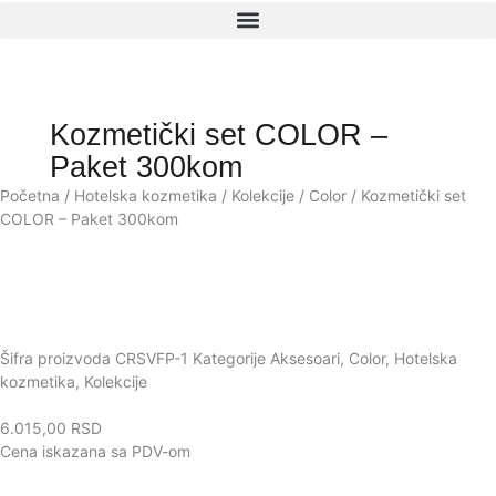
Kozmetički set COLOR –
Paket 300kom
Početna
/
Hotelska kozmetika
/
Kolekcije
/
Color
/ Kozmetički set
COLOR – Paket 300kom
Šifra proizvoda
CRSVFP-1
Kategorije
Aksesoari
,
Color
,
Hotelska
kozmetika
,
Kolekcije
6.015,00
RSD
Cena iskazana sa PDV-om