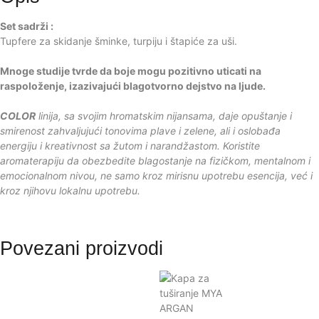
Set sadrži :
Tupfere za skidanje šminke, turpiju i štapiće za uši.
Mnoge studije tvrde da boje mogu pozitivno uticati na
raspoloženje, izazivajući blagotvorno dejstvo na ljude.
COLOR
linija, sa svojim hromatskim nijansama, daje opuštanje i
smirenost zahvaljujući tonovima plave i zelene, ali i oslobađa
energiju i kreativnost sa žutom i narandžastom.
Koristite
aromaterapiju da obezbedite blagostanje na fizičkom, mentalnom i
emocionalnom nivou, ne samo kroz mirisnu upotrebu esencija, već i
kroz njihovu lokalnu upotrebu.
Povezani proizvodi