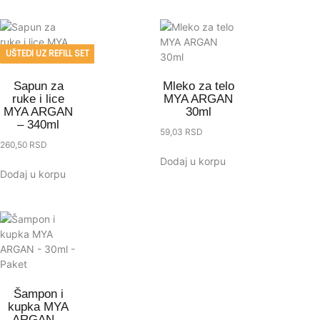
UŠTEDI UZ REFILL SET
Sapun za
Mleko za telo
ruke i lice
MYA ARGAN
MYA ARGAN
30ml
– 340ml
59,03
RSD
260,50
RSD
Dodaj u korpu
Dodaj u korpu
Šampon i
kupka MYA
ARGAN –