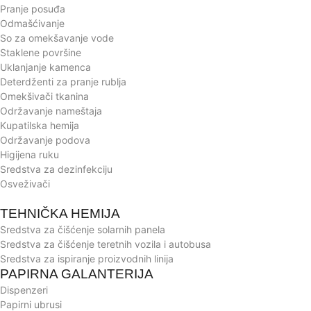
Pranje posuđa
Odmašćivanje
So za omekšavanje vode
Staklene površine
Uklanjanje kamenca
Deterdženti za pranje rublja
Omekšivači tkanina
Održavanje nameštaja
Kupatilska hemija
Održavanje podova
Higijena ruku
Sredstva za dezinfekciju
Osveživači
TEHNIČKA HEMIJA
Sredstva za čišćenje solarnih panela
Sredstva za čišćenje teretnih vozila i autobusa
Sredstva za ispiranje proizvodnih linija
PAPIRNA GALANTERIJA
Dispenzeri
Papirni ubrusi