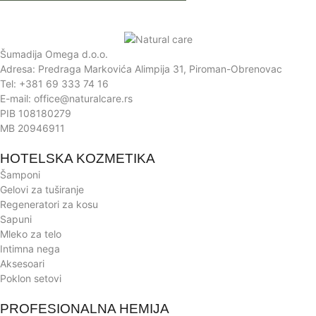
Šumadija Omega d.o.o.
Adresa: Predraga Markovića Alimpija 31, Piroman-Obrenovac
Tel: +381 69 333 74 16
E-mail: office@naturalcare.rs
PIB 108180279
MB 20946911
HOTELSKA KOZMETIKA
Šamponi
Gelovi za tuširanje
Regeneratori za kosu
Sapuni
Mleko za telo
Intimna nega
Aksesoari
Poklon setovi
PROFESIONALNA HEMIJA