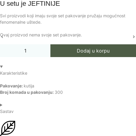
U setu je
JEFTINIJE
Svi proizvodi koji imaju svoje set pakovanje pružaju mogućnost
fenomenalne uštede.
Ovaj proizvod nema svoje set pakovanje.
Dodaj u korpu
Karakteristike
Pakovanje:
kutija
Broj komada u pakovanju:
300
Sastav