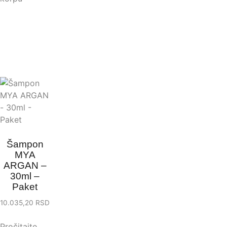
Šampon
MYA
ARGAN –
30ml –
Paket
10.035,20
RSD
Pročitajte