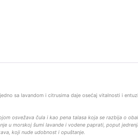
jedno sa lavandom i citrusima daje osećaj vitalnosti i entuz
m osvežava čula i kao pena talasa koja se razbija o obalu,
e u morskoj šumi lavande i vodene paprati, poput jedrenja, p
ava, koji nude udobnost i opuštanje.