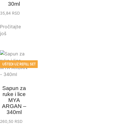
30ml
35,84
RSD
Pročitajte
još
UŠTEDI UZ REFILL SET
Sapun za
ruke i lice
MYA
ARGAN –
340ml
260,50
RSD