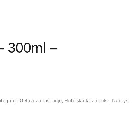
– 300ml –
tegorije
Gelovi za tuširanje
,
Hotelska kozmetika
,
Noreys
,