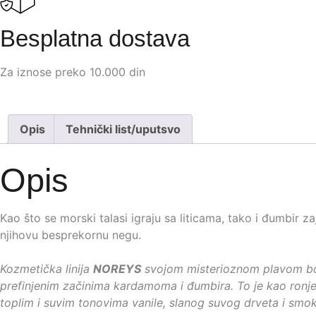
Besplatna dostava
Za iznose preko 10.000 din
Opis
Tehnički list/uputsvo
Opis
Kao što se morski talasi igraju sa liticama, tako i đumbir za
njihovu besprekornu negu.
Kozmetička linija
NOREYS
svojom misterioznom plavom bojo
prefinjenim začinima kardamoma i đumbira. To je kao ronjenj
toplim i suvim tonovima vanile, slanog suvog drveta i smok