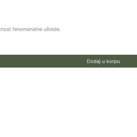
ućnost fenomenalne uštede.
Dodaj u korpu