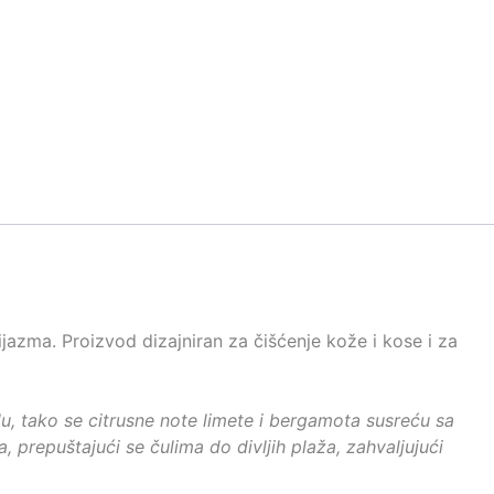
ijazma. Proizvod dizajniran za čišćenje kože i kose i za
 tako se citrusne note limete i bergamota susreću sa
repuštajući se čulima do divljih plaža, zahvaljujući