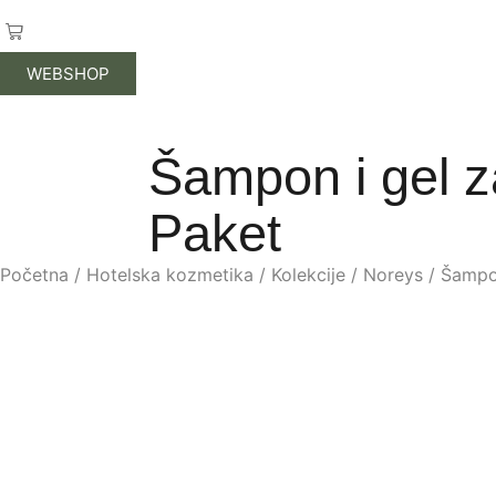
WEBSHOP
Šampon i gel 
Paket
Početna
/
Hotelska kozmetika
/
Kolekcije
/
Noreys
/ Šampon