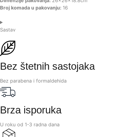
Dimenzije pakovanja:
26x26x18.8cm
Broj komada u pakovanju:
16
Sastav
Bez štetnih sastojaka
Bez parabena i formaldehida
Brza isporuka
U roku od 1-3 radna dana