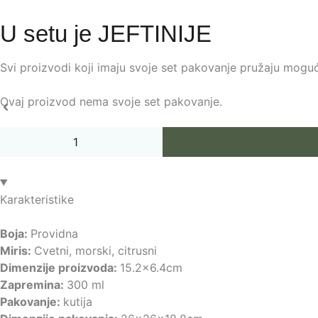
U setu je
JEFTINIJE
Svi proizvodi koji imaju svoje set pakovanje pružaju mog
Ovaj proizvod nema svoje set pakovanje.
Karakteristike
Boja:
Providna
Miris:
Cvetni, morski, citrusni
Dimenzije proizvoda:
15.2x6.4cm
Zapremina:
300 ml
Pakovanje:
kutija