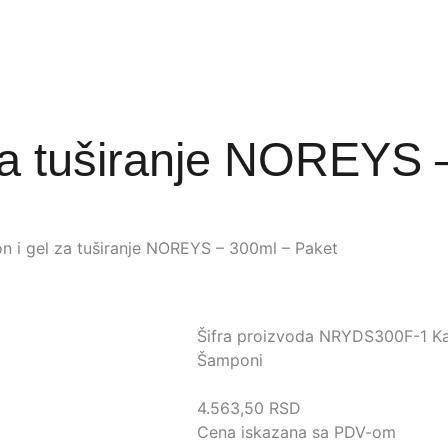
za tuširanje NOREYS 
 i gel za tuširanje NOREYS – 300ml – Paket
Šifra proizvoda
NRYDS300F-1
Ka
Šamponi
4.563,50
RSD
Cena iskazana sa PDV-om