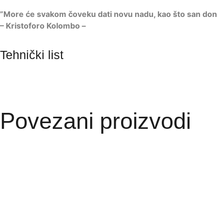
”More će svakom čoveku dati novu nadu, kao što san don
– Kristoforo Kolombo –
Tehnički list
Povezani proizvodi