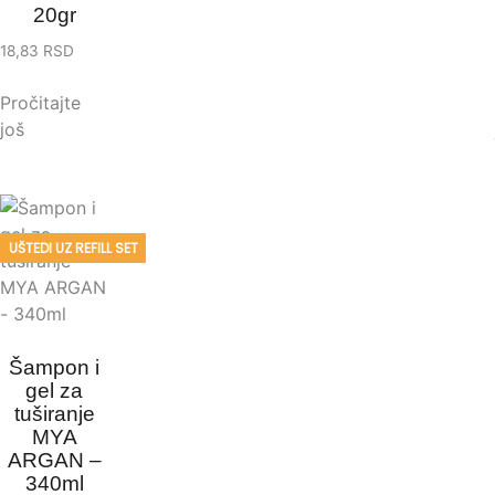
20gr
18,83
RSD
Pročitajte
još
UŠTEDI UZ REFILL SET
Šampon i
gel za
tuširanje
MYA
ARGAN –
340ml