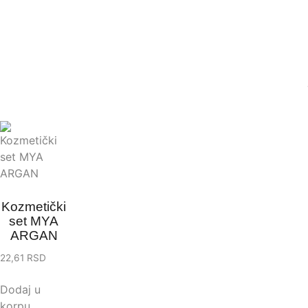
Kozmetički
set MYA
ARGAN
22,61
RSD
Dodaj u
korpu