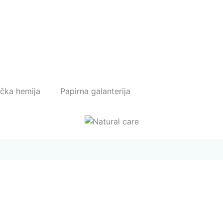
ička hemija
Papirna galanterija