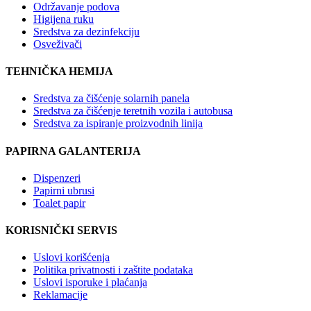
Održavanje podova
Higijena ruku
Sredstva za dezinfekciju
Osveživači
TEHNIČKA HEMIJA
Sredstva za čišćenje solarnih panela
Sredstva za čišćenje teretnih vozila i autobusa
Sredstva za ispiranje proizvodnih linija
PAPIRNA GALANTERIJA
Dispenzeri
Papirni ubrusi
Toalet papir
KORISNIČKI SERVIS
Uslovi korišćenja
Politika privatnosti i zaštite podataka
Uslovi isporuke i plaćanja
Reklamacije