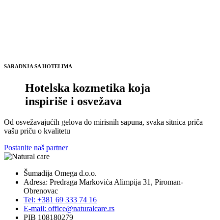
SARADNJA SA HOTELIMA
Hotelska kozmetika koja
inspiriše i osvežava
Od osvežavajućih gelova do mirisnih sapuna, svaka sitnica priča
vašu priču o kvalitetu
Postanite naš partner
Šumadija Omega d.o.o.
Adresa: Predraga Markovića Alimpija 31, Piroman-
Obrenovac
Tel: +381 69 333 74 16
E-mail: office@naturalcare.rs
PIB 108180279