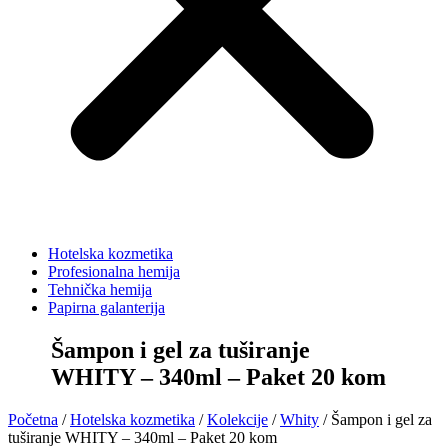
Hotelska kozmetika
Profesionalna hemija
Tehnička hemija
Papirna galanterija
Šampon i gel za tuširanje
WHITY – 340ml – Paket 20 kom
Početna
/
Hotelska kozmetika
/
Kolekcije
/
Whity
/ Šampon i gel za
tuširanje WHITY – 340ml – Paket 20 kom