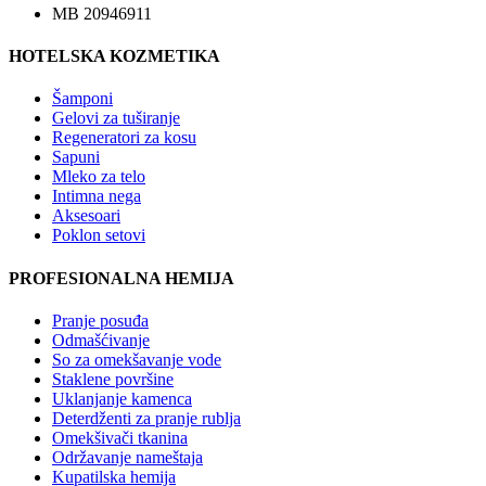
MB 20946911
HOTELSKA KOZMETIKA
Šamponi
Gelovi za tuširanje
Regeneratori za kosu
Sapuni
Mleko za telo
Intimna nega
Aksesoari
Poklon setovi
PROFESIONALNA HEMIJA
Pranje posuđa
Odmašćivanje
So za omekšavanje vode
Staklene površine
Uklanjanje kamenca
Deterdženti za pranje rublja
Omekšivači tkanina
Održavanje nameštaja
Kupatilska hemija