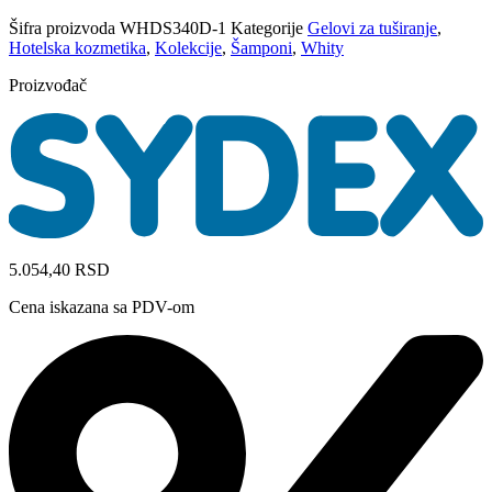
Šifra proizvoda
WHDS340D-1
Kategorije
Gelovi za tuširanje
,
Hotelska kozmetika
,
Kolekcije
,
Šamponi
,
Whity
Proizvođač
5.054,40
RSD
Cena iskazana sa PDV-om