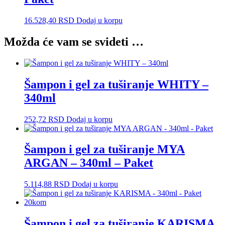
16.528,40
RSD
Dodaj u korpu
Možda će vam se svideti …
Šampon i gel za tuširanje WHITY –
340ml
252,72
RSD
Dodaj u korpu
Šampon i gel za tuširanje MYA
ARGAN – 340ml – Paket
5.114,88
RSD
Dodaj u korpu
Šampon i gel za tuširanje KARISMA