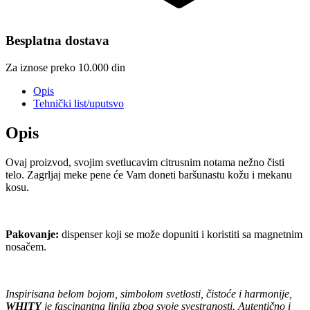
Besplatna dostava
Za iznose preko 10.000 din
Opis
Tehnički list/uputsvo
Opis
Ovaj proizvod, svojim svetlucavim citrusnim notama nežno čisti
telo. Zagrljaj meke pene će Vam doneti baršunastu kožu i mekanu
kosu.
Pakovanje:
dispenser koji se može dopuniti i koristiti sa magnetnim
nosačem.
Inspirisana belom bojom, simbolom svetlosti, čistoće i harmonije,
WHITY
je fascinantna linija zbog svoje svestranosti. Autentično i