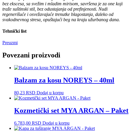
bez ekscesa, sa svežim i mladim mirisom, savršena je za one koji
traže suštinski stil, bez odustajanja od prefinjenosti. Nudi
regenerišuće i osvežavajuće trenutke blagostanja, daleko od
svakodnevnog stresa, opuštajući beg na kraju užurbanog dana.
Tehnički list
Preuzmi
Povezani proizvodi
Balzam za kosu NOREYS – 40ml
80,23
RSD
Dodaj u korpu
Kozmetički set MYA ARGAN – Paket
6.783,00
RSD
Dodaj u korpu