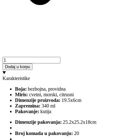
Šampon
i
Dodaj u korpu
gel
za
Karakteristike
tuširanje
WHITY
Boja:
bezbojna, providna
–
Miris:
cvetni, morski, citrusni
340ml
Dimenzije proizvoda:
19.5x6cm
-
Zapremina:
340 ml
Paket
Pakovanje:
kutija
20
kom
Dimenzije pakovanja:
25.2x25.2x18cm
količina
Broj komada u pakovanju:
20