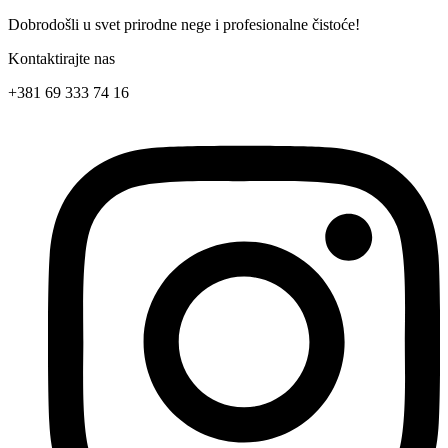
Skočite
Dobrodošli u svet prirodne nege i profesionalne čistoće!
na
Kontaktirajte nas
sadržaj
+381 69 333 74 16