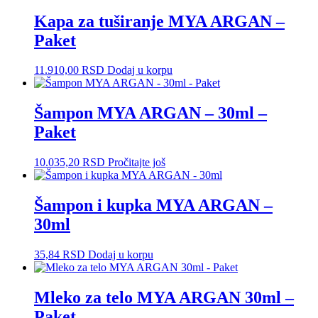
Kapa za tuširanje MYA ARGAN –
Paket
11.910,00
RSD
Dodaj u korpu
Šampon MYA ARGAN – 30ml –
Paket
10.035,20
RSD
Pročitajte još
Šampon i kupka MYA ARGAN –
30ml
35,84
RSD
Dodaj u korpu
Mleko za telo MYA ARGAN 30ml –
Paket