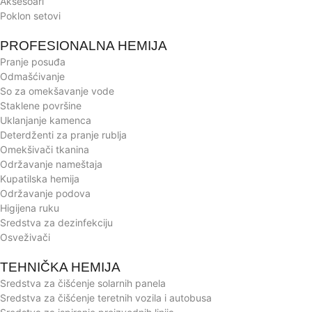
Aksesoari
Poklon setovi
PROFESIONALNA HEMIJA
Pranje posuđa
Odmašćivanje
So za omekšavanje vode
Staklene površine
Uklanjanje kamenca
Deterdženti za pranje rublja
Omekšivači tkanina
Održavanje nameštaja
Kupatilska hemija
Održavanje podova
Higijena ruku
Sredstva za dezinfekciju
Osveživači
TEHNIČKA HEMIJA
Sredstva za čišćenje solarnih panela
Sredstva za čišćenje teretnih vozila i autobusa