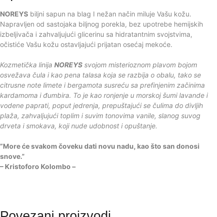
NOREYS
biljni sapun na blag I nežan način miluje Vašu kožu.
Napravljen od sastojaka biljnog porekla, bez upotrebe hemijskih
izbeljivača i zahvaljujući glicerinu sa hidratantnim svojstvima,
očistiće Vašu kožu ostavljajući prijatan osećaj mekoće.
Kozmetička linija
NOREYS
svojom misterioznom plavom bojom
osvežava čula i kao pena talasa koja se razbija o obalu, tako se
citrusne note limete i bergamota susreću sa prefinjenim začinima
kardamoma i đumbira. To je kao ronjenje u morskoj šumi lavande i
vodene paprati, poput jedrenja, prepuštajući se čulima do divljih
plaža, zahvaljujući toplim i suvim tonovima vanile, slanog suvog
drveta i smokava, koji nude udobnost i opuštanje.
”More će svakom čoveku dati novu nadu, kao što san donosi
snove.”
– Kristoforo Kolombo –
Povezani proizvodi