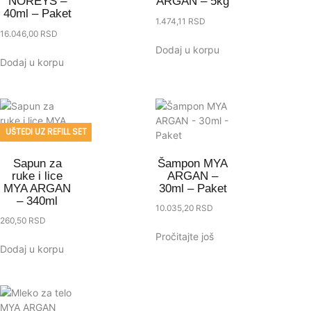
NOREYS –
ARGAN – 5kg
40ml – Paket
1.474,11
RSD
16.046,00
RSD
Dodaj u korpu
Dodaj u korpu
UŠTEDI UZ REFILL SET
Sapun za
Šampon MYA
ruke i lice
ARGAN –
MYA ARGAN
30ml – Paket
– 340ml
10.035,20
RSD
260,50
RSD
Pročitajte još
Dodaj u korpu