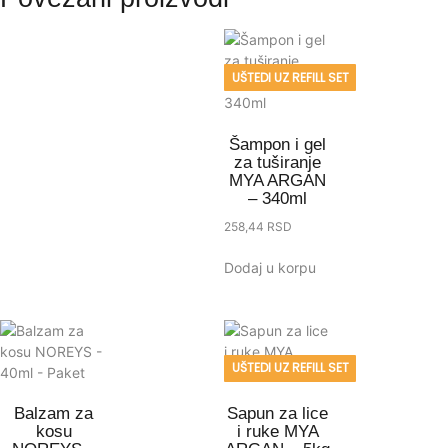
UŠTEDI UZ REFILL SET
Šampon i gel
za tuširanje
MYA ARGAN
– 340ml
258,44
RSD
Dodaj u korpu
UŠTEDI UZ REFILL SET
Balzam za
Sapun za lice
kosu
i ruke MYA