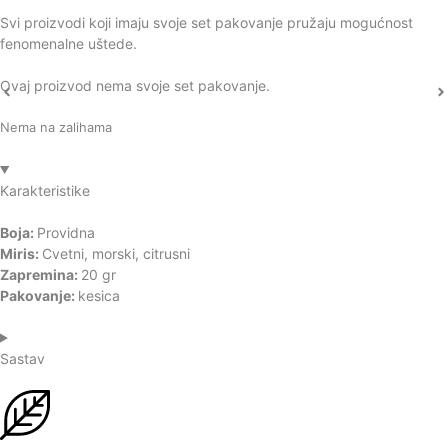
Svi proizvodi koji imaju svoje set pakovanje pružaju mogućnost
fenomenalne uštede.
Ovaj proizvod nema svoje set pakovanje.
Nema na zalihama
Karakteristike
Boja:
Providna
Miris:
Cvetni, morski, citrusni
Zapremina:
20 gr
Pakovanje:
kesica
Sastav