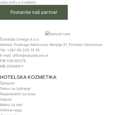
vašu priču o kvalitetu
Postanite naš partner
Šumadija Omega d.o.o.
Adresa: Predraga Markovića Alimpija 31, Piroman-Obrenovac
Tel: +381 69 333 74 16
E-mail: office@naturalcare.rs
PIB 108180279
MB 20946911
HOTELSKA KOZMETIKA
Šamponi
Gelovi za tuširanje
Regeneratori za kosu
Sapuni
Mleko za telo
Intimna nega