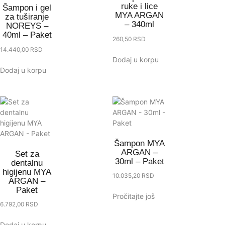
ruke i lice
Šampon i gel
MYA ARGAN
za tuširanje
– 340ml
NOREYS –
40ml – Paket
260,50
RSD
14.440,00
RSD
Dodaj u korpu
Dodaj u korpu
Šampon MYA
ARGAN –
Set za
30ml – Paket
dentalnu
higijenu MYA
10.035,20
RSD
ARGAN –
Paket
Pročitajte još
6.792,00
RSD
Dodaj u korpu