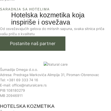
SARADNJA SA HOTELIMA
Hotelska kozmetika koja
inspiriše i osvežava
Od osvežavajućih gelova do mirisnih sapuna, svaka sitnica priča
vašu priču o kvalitetu
Postanite naš partner
Šumadija Omega d.o.o.
Adresa: Predraga Markovića Alimpija 31, Piroman-Obrenovac
Tel: +381 69 333 74 16
E-mail: office@naturalcare.rs
PIB 108180279
MB 20946911
HOTELSKA KOZMETIKA