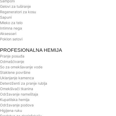
Šamponi
Gelovi za tuširanje
Regeneratori za kosu
Sapuni
Mleko za telo
Intimna nega
Aksesoari
Poklon setovi
PROFESIONALNA HEMIJA
Pranje posuđa
Odmašćivanje
So za omekšavanje vode
Staklene površine
Uklanjanje kamenca
Deterdženti za pranje rublja
Omekšivači tkanina
Održavanje nameštaja
Kupatilska hemija
Održavanje podova
Higijena ruku
Sredstva za dezinfekciju