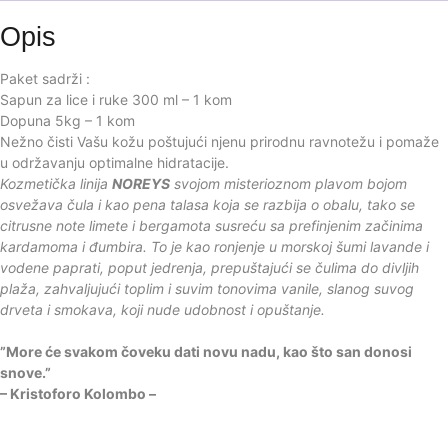
Opis
Paket sadrži :
Sapun za lice i ruke 300 ml – 1 kom
Dopuna 5kg – 1 kom
Nežno čisti Vašu kožu poštujući njenu prirodnu ravnotežu i pomaže
u održavanju optimalne hidratacije.
Kozmetička linija
NOREYS
svojom misterioznom plavom bojom
osvežava čula i kao pena talasa koja se razbija o obalu, tako se
citrusne note limete i bergamota susreću sa prefinjenim začinima
kardamoma i đumbira. To je kao ronjenje u morskoj šumi lavande i
vodene paprati, poput jedrenja, prepuštajući se čulima do divljih
plaža, zahvaljujući toplim i suvim tonovima vanile, slanog suvog
drveta i smokava, koji nude udobnost i opuštanje.
”More će svakom čoveku dati novu nadu, kao što san donosi
snove.”
– Kristoforo Kolombo –