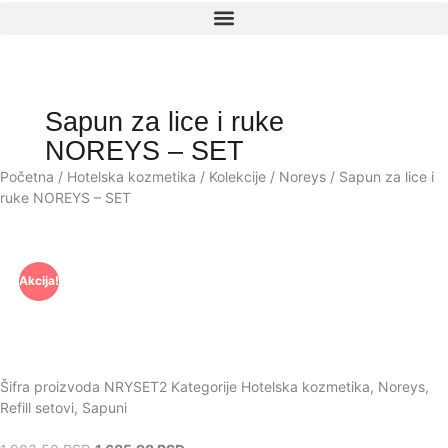
Sapun za lice i ruke
NOREYS – SET
Početna
/
Hotelska kozmetika
/
Kolekcije
/
Noreys
/ Sapun za lice i
ruke NOREYS – SET
Akcija!
Šifra proizvoda
NRYSET2
Kategorije
Hotelska kozmetika
,
Noreys
,
Refill setovi
,
Sapuni