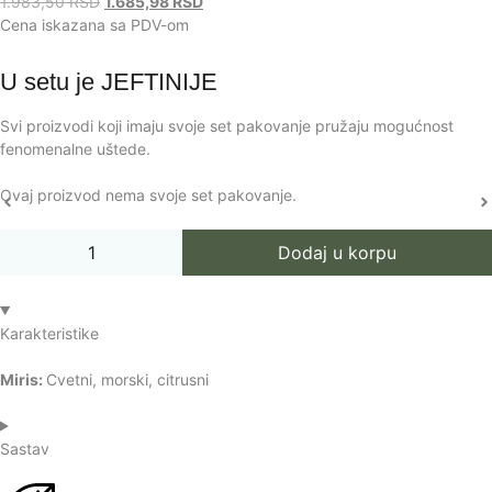
1.983,50
RSD
1.685,98
RSD
Cena iskazana sa PDV-om
U setu je
JEFTINIJE
Svi proizvodi koji imaju svoje set pakovanje pružaju mogućnost
fenomenalne uštede.
Ovaj proizvod nema svoje set pakovanje.
Dodaj u korpu
Karakteristike
Miris:
Cvetni, morski, citrusni
Sastav