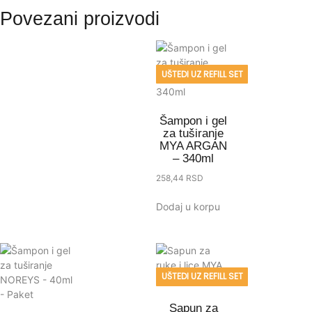
Povezani proizvodi
UŠTEDI UZ REFILL SET
Šampon i gel
za tuširanje
MYA ARGAN
– 340ml
258,44
RSD
Dodaj u korpu
UŠTEDI UZ REFILL SET
Sapun za