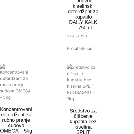
Dnevni
kiselinski
deterdžent za
kupatilo
DAILY KALK
– 750ml
379,50
RSD
Pročitajte još
Koncentrovani
Sredstvo za
deterdžent za
čišćenje
ručno pranje
kupatila bez
sudova
kiselina
OMEGA – 5kg
SPLIT