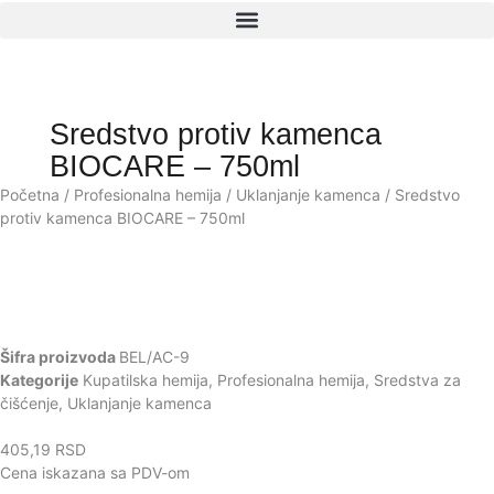
Sredstvo protiv kamenca
BIOCARE – 750ml
Početna
/
Profesionalna hemija
/
Uklanjanje kamenca
/ Sredstvo
protiv kamenca BIOCARE – 750ml
Šifra proizvoda
BEL/AC-9
Kategorije
Kupatilska hemija
,
Profesionalna hemija
,
Sredstva za
čišćenje
,
Uklanjanje kamenca
405,19
RSD
Cena iskazana sa PDV-om