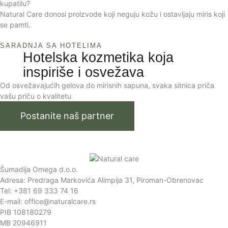
kupatilu?
Natural Care donosi proizvode koji neguju kožu i ostavljaju miris koji
se pamti.
SARADNJA SA HOTELIMA
Hotelska kozmetika koja
inspiriše i osvežava
Od osvežavajućih gelova do mirisnih sapuna, svaka sitnica priča
vašu priču o kvalitetu
Postanite naš partner
Šumadija Omega d.o.o.
Adresa: Predraga Markovića Alimpija 31, Piroman-Obrenovac
Tel: +381 69 333 74 16
E-mail: office@naturalcare.rs
PIB 108180279
MB 20946911