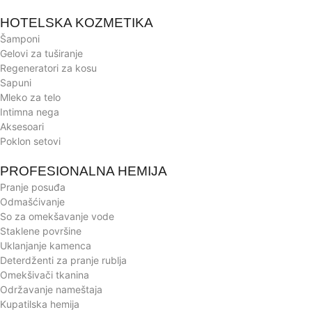
HOTELSKA KOZMETIKA
Šamponi
Gelovi za tuširanje
Regeneratori za kosu
Sapuni
Mleko za telo
Intimna nega
Aksesoari
Poklon setovi
PROFESIONALNA HEMIJA
Pranje posuđa
Odmašćivanje
So za omekšavanje vode
Staklene površine
Uklanjanje kamenca
Deterdženti za pranje rublja
Omekšivači tkanina
Održavanje nameštaja
Kupatilska hemija