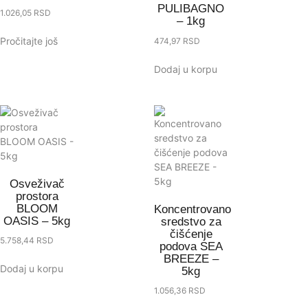
PULIBAGNO
1.026,05
RSD
– 1kg
Pročitajte još
474,97
RSD
Dodaj u korpu
Osveživač
prostora
BLOOM
Koncentrovano
OASIS – 5kg
sredstvo za
čišćenje
5.758,44
RSD
podova SEA
BREEZE –
Dodaj u korpu
5kg
1.056,36
RSD