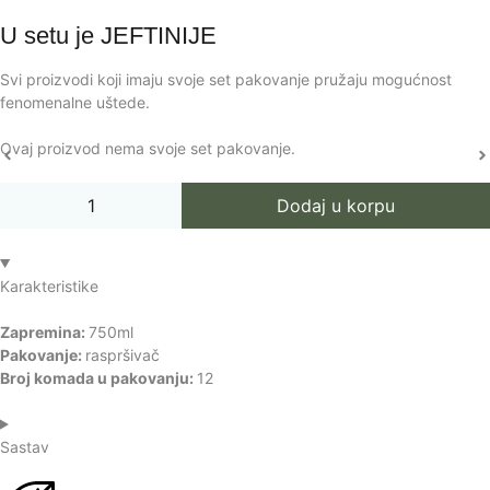
U setu je
JEFTINIJE
Svi proizvodi koji imaju svoje set pakovanje pružaju mogućnost
fenomenalne uštede.
Ovaj proizvod nema svoje set pakovanje.
Dodaj u korpu
Karakteristike
Zapremina:
750ml
Pakovanje:
raspršivač
Broj komada u pakovanju:
12
Sastav