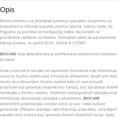
Opis
Mirisno sredstvo za uklanjanje kamenca specijalno dizajnirano za
svakodnevno čišćenje kupatila, pločica, slavina, tuševa, kada, itd.
Pogodno za površine od nerđajućeg čelika. Ne koristiti na
površinama osetljivim na kiselinu. Formulisan samo sa supstancama
biljnog porekla, ne sadrži EDTA, fosfate ili CIT/MIT.
BIOCARE
linija deterdženata je sertifikovana ekskluzivnim brendom
Ecolabel.
Svaki proizvod je razvijen sa naprednim formulama koje minimiziraju
uticaj na životnu sredinu bez žrtvovanja efikasnosti. Spojili smo moć
nauke sa poštovanjem životne sredine kako bi vam ponudili
proizvode koji garantuju besprekornu čistoću, bez ispuštanja štetnih
hemikalija u životnu sredinu. Odabirom biorazgradivih sastojaka koji
minimiziraju akumulaciju ostataka u ekosistemu,
BIOCARE
deterdženti predstavljaju svestan izbor za vas i vaše buduće
generacije. Efikasno uklanjaju najtvrdokorniju prljavštinu, ostavljajući
suptilan miris svežine bez upotrebe štetnih sintetičkih mirisa. Sada