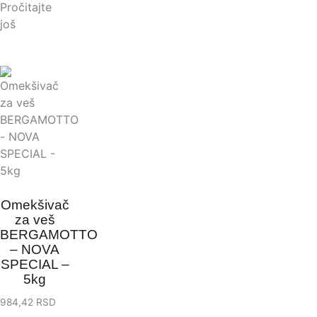
Pročitajte
još
Omekšivač
za veš
BERGAMOTTO
– NOVA
SPECIAL –
5kg
984,42
RSD