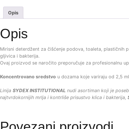
Opis
Opis
Mirisni deterdžent za čišćenje podova, toaleta, plastičnih 
gljivica i bakterija.
Ovaj proizvod se naročito preporučuje za profesionalnu up
Koncentrovano sredstvo
u dozama koje variraju od 2,5 ml/L
Linija
SYDEX INSTITUTIONAL
nudi asortiman koji je pose
najtvrdokornijih mrlja i kontrliše prisustvo klica i bakterija,
Povezani proizvodi