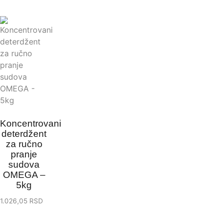
Koncentrovani
deterdžent
za ručno
pranje
sudova
OMEGA –
5kg
1.026,05
RSD