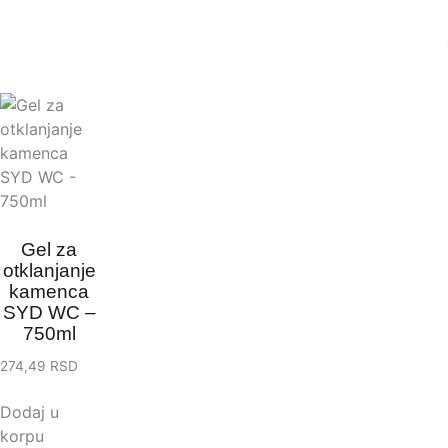
Gel za
otklanjanje
kamenca
SYD WC –
750ml
274,49
RSD
Dodaj u
korpu