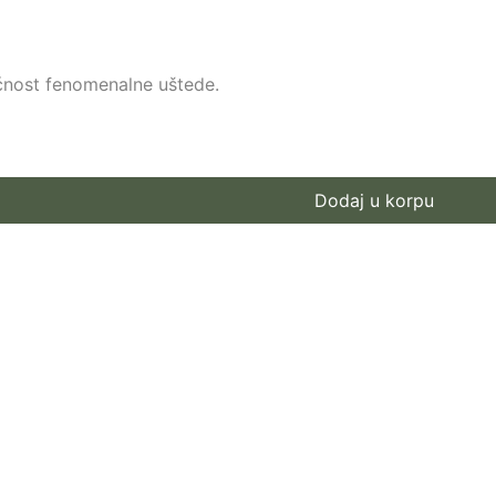
ućnost fenomenalne uštede.
Dodaj u korpu