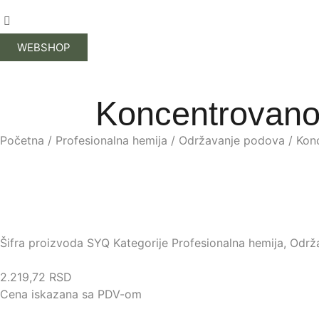
WEBSHOP
Koncentrovano
Početna
/
Profesionalna hemija
/
Održavanje podova
/ Kon
Šifra proizvoda
SYQ
Kategorije
Profesionalna hemija
,
Održ
2.219,72
RSD
Cena iskazana sa PDV-om