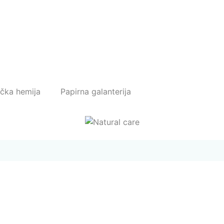
ička hemija
Papirna galanterija