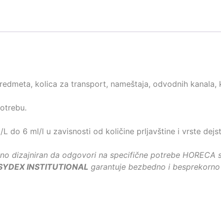
predmeta, kolica za transport, nameštaja, odvodnih kanala, k
otrebu.
 do 6 ml/l u zavisnosti od količine prljavštine i vrste dejst
bno dizajniran da odgovori na specifične potrebe HORECA 
SYDEX INSTITUTIONAL
garantuje bezbedno i besprekorno 