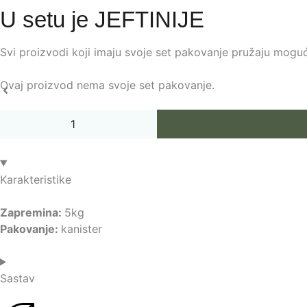
U setu je
JEFTINIJE
Svi proizvodi koji imaju svoje set pakovanje pružaju mog
Ovaj proizvod nema svoje set pakovanje.
Karakteristike
Zapremina:
5kg
Pakovanje:
kanister
Sastav