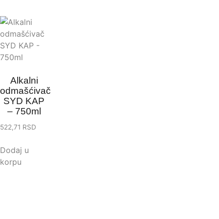
Alkalni
odmašćivač
SYD KAP
– 750ml
522,71
RSD
Dodaj u
korpu