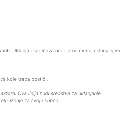
anti. Uklanja i sprečava neprijatne mirise uklanjanjem
va koje treba postići.
sektora.
Ova linija nudi sredstva za uklanjanje
okruženje za svoje kupce.