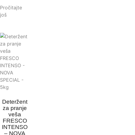
Pročitajte
još
Deteržent
za pranje
veša
FRESCO
INTENSO
– NOVA